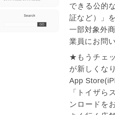
できる公的
証など）」
Search
一部対象外
業員にお問
★もうチェ
が新しくなり
App Store(i
「トイザら
ンロードを