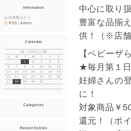
中心に取り
Information
お店情報など☆
豊富な品揃
RSS
|
Admin
供！（※店
Calendar
【ベビーザ
12
| 2019.1 |
02
S
M
T
W
T
F
S
-
-
1
2
3
4
5
★毎月第１
6
7
8
9
10
11
12
13
14
15
16
17
18
19
20
21
22
23
24
25
26
妊婦さんの
27
28
29
30
31
-
-
-
-
-
-
-
-
-
に！
対象商品￥5
Categories
還元！（ポイ
Recent Entries