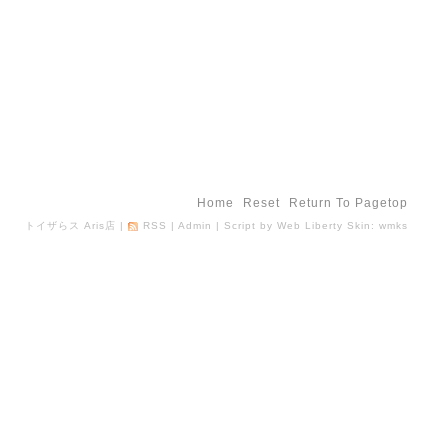
Home
Reset
Return To Pagetop
トイザらス Aris店
|
RSS
|
Admin
| Script by
Web Liberty
Skin:
wmks