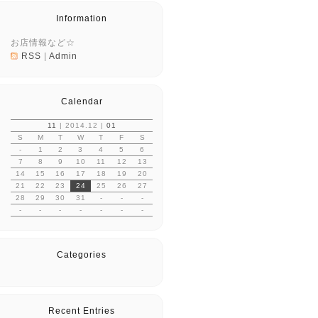
Information
お店情報など☆
RSS
|
Admin
Calendar
11
| 2014.12 |
01
S
M
T
W
T
F
S
-
1
2
3
4
5
6
7
8
9
10
11
12
13
14
15
16
17
18
19
20
21
22
23
24
25
26
27
28
29
30
31
-
-
-
-
-
-
-
-
-
-
Categories
Recent Entries