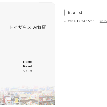
title list
2014.12.24 15:11 ...
201
トイザらス Aris店
Home
Reset
Album