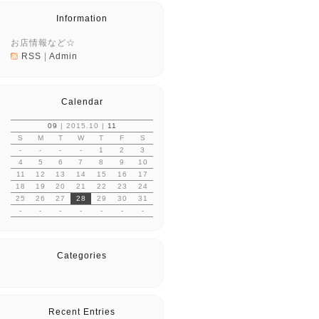
Information
お店情報など☆
RSS
|
Admin
Calendar
09
| 2015.10 |
11
S
M
T
W
T
F
S
-
-
-
-
1
2
3
4
5
6
7
8
9
10
11
12
13
14
15
16
17
18
19
20
21
22
23
24
25
26
27
28
29
30
31
-
-
-
-
-
-
-
Categories
Recent Entries