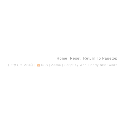
Home
Reset
Return To Pagetop
トイザらス Aris店
|
RSS
|
Admin
| Script by
Web Liberty
Skin:
wmks