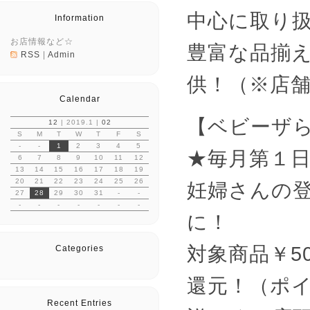
中心に取り
Information
お店情報など☆
豊富な品揃
RSS
|
Admin
供！（※店
Calendar
【ベビーザ
12
| 2019.1 |
02
S
M
T
W
T
F
S
-
-
1
2
3
4
5
★毎月第１
6
7
8
9
10
11
12
13
14
15
16
17
18
19
20
21
22
23
24
25
26
妊婦さんの
27
28
29
30
31
-
-
-
-
-
-
-
-
-
に！
対象商品￥5
Categories
還元！（ポイ
Recent Entries