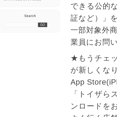
できる公的
証など）」
Search
一部対象外
業員にお問
★もうチェ
が新しくなり
App Store(i
「トイザら
ンロードを