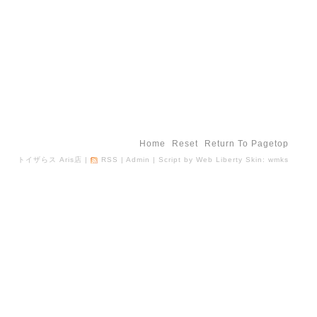
Home
Reset
Return To Pagetop
トイザらス Aris店
|
RSS
|
Admin
| Script by
Web Liberty
Skin:
wmks