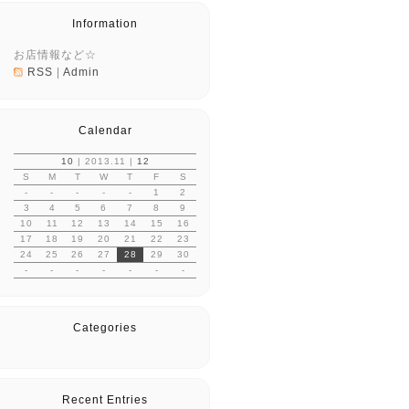
Information
お店情報など☆
RSS
|
Admin
Calendar
10
| 2013.11 |
12
S
M
T
W
T
F
S
-
-
-
-
-
1
2
3
4
5
6
7
8
9
10
11
12
13
14
15
16
17
18
19
20
21
22
23
24
25
26
27
28
29
30
-
-
-
-
-
-
-
Categories
Recent Entries