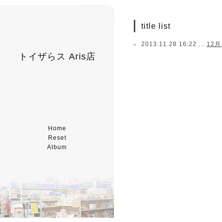
title list
2013.11.28 16:22 ...
12
トイザらス Aris店
Home
Reset
Album