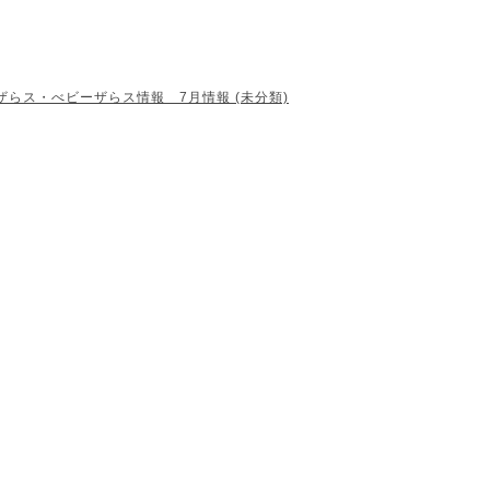
ザらス・べビーザらス情報 7月情報 (未分類)