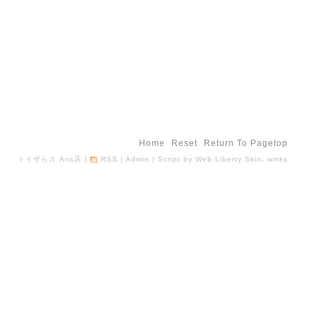
Home
Reset
Return To Pagetop
トイザらス Aris店
|
RSS
|
Admin
| Script by
Web Liberty
Skin:
wmks