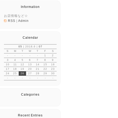
Information
お店情報など☆
RSS
|
Admin
Calendar
05
| 2018.6 |
07
S
M
T
W
T
F
S
-
-
-
-
-
1
2
3
4
5
6
7
8
9
10
11
12
13
14
15
16
17
18
19
20
21
22
23
24
25
26
27
28
29
30
-
-
-
-
-
-
-
Categories
Recent Entries