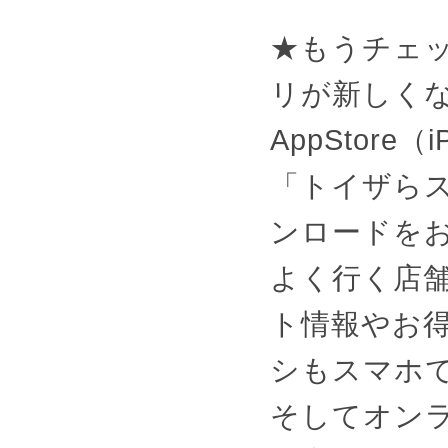
★もうチェ
リが新しく
AppStore（
「トイザら
ンロードを
よく行く店
ト情報やお
シもスマホ
そしてオン