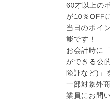
60才以上の
が10％OF
当日のポイ
能です！
お会計時に
ができる公的
険証など)」
一部対象外
業員にお問