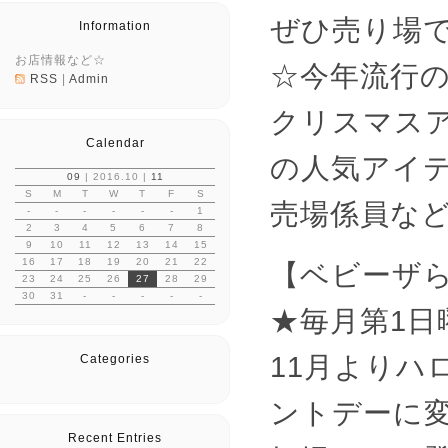
ぜひ売り場
Information
お店情報など☆
☆今年流行
RSS
|
Admin
クリスマス
Calendar
の人気アイ
09
| 2016.10 |
11
S
M
T
W
T
F
S
売場係員な
-
-
-
-
-
-
1
2
3
4
5
6
7
8
9
10
11
12
13
14
15
16
17
18
19
20
21
22
【ベビーザ
23
24
25
26
27
28
29
30
31
-
-
-
-
-
★毎月第1
11月よりハ
Categories
ントデーに
Recent Entries