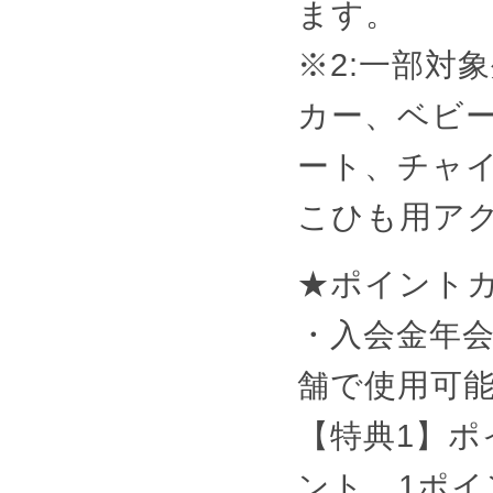
ます。
※2:一部対
カー、ベビ
ート、チャ
こひも用アク
★ポイントカ
・入会金年
舗で使用可
【特典1】ポ
ント、1ポイ