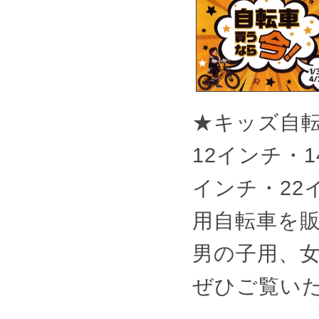
★キッズ自転
12インチ・
インチ・22
用自転車を
男の子用、
ぜひご覧い