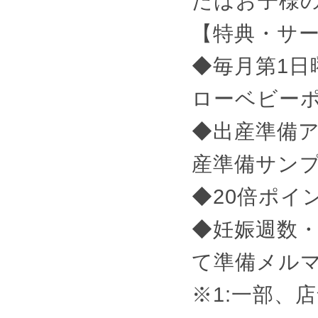
たはお子様
【特典・サ
◆毎月第1日
ローベビー
◆出産準備
産準備サンプ
◆20倍ポイ
◆妊娠週数
て準備メル
※1:一部、