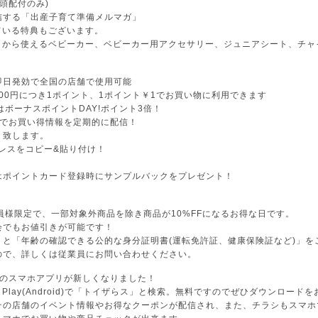
頭配付のみ)
信する「出産子育て準備メルマガ」
ている特典もございます。
カ月から使えるベビーカー、ベビーカー用アクセサリー、ジュニアシート、チ
即日発効で全国の店舗で使用可能
200円につき1ポイント、1ポイント￥1でお買い物に利用できます
はボーナスポイントDAY!ポイント3倍！
録でお買い得情報を定期的に配信！
り致します。
レスをコピー&貼り付け！
はポイントカード登録時にサンプルバックをプレゼント！
員様限定で、一部対象外商品を除き商品が10%FFになるお得な日です。
会でもお値引きが可能です！
」と「年齢の確認できる公的な身分証明書(運転免許証、健康保険証など)」を
ので、詳しくは従業員にお問い合わせください。
スのスマホアプリが新しくなりました！
Google Play(Android)で「トイザらス」と検索。無料ですのでぜひダウンロー
その店舗のイベント情報やお得なクーポンが配信され、また、チラシもスマホ