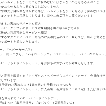
がヘルメットをかぶることに努めなければならないのはもちろんのこと、
かぶらせるように努めなければなりません。
や幼児が自転車を運転する際は、ヘルメットをかぶらせるよう努めなければ
ルメットをご用意しております。是非ご来店頂きご覧ください！！
迎えるご家族のサポートを拡大
ーベビークラブ」のサービス対象期間を出産後1年まで延長
家族がご利用可能なサービスへ刷新
営するマタニティ・ベビー用品の総合専門店のベビーザらスは、出産と育児と
のサポートを拡大いたします。
ー、「ベビーカー(A型)」
)」「抱っこひも」「ハイローラック」「ベビーベット」「ベビー布団セット」
ベビーザらスポイントカード」をお持ちの方すべてが対象となります。
産と育児を応援する「トイザらス・ベビーザらスポイントカード」会員向けサ
意しています。
る予定のご家族および1歳未満のお子様をお持ちの方
ベビーザらスポイントカード」に入会後、会員情報に出産予定日またはお子様
0倍を還元する「ハローベビーポイントデー」
詰まった「出産準備サンプルバック」(店頭配付のみ)