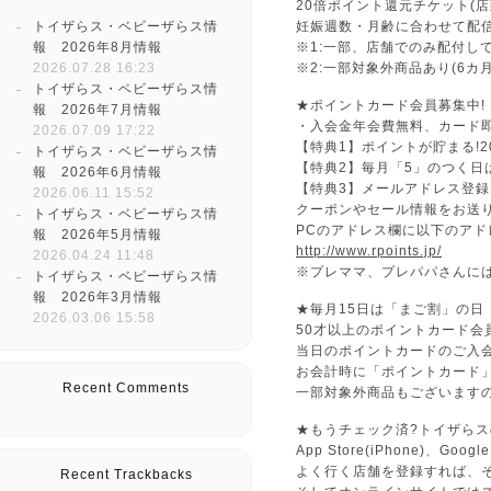
20倍ポイント還元チケット(店
トイザらス・ベビーザらス情
妊娠週数・月齢に合わせて配
報 2026年8月情報
※1:一部、店舗でのみ配付し
2026.07.28 16:23
※2:一部対象外商品あり(6
トイザらス・ベビーザらス情
★ポイントカード会員募集中!
報 2026年7月情報
・入会金年会費無料、カード
2026.07.09 17:22
【特典1】ポイントが貯まる!
トイザらス・ベビーザらス情
【特典2】毎月「5」のつく日
報 2026年6月情報
【特典3】メールアドレス登
2026.06.11 15:52
クーポンやセール情報をお送
トイザらス・ベビーザらス情
PCのアドレス欄に以下のアド
報 2026年5月情報
http://www.rpoints.jp/
2026.04.24 11:48
※プレママ、プレパパさんに
トイザらス・ベビーザらス情
報 2026年3月情報
★毎月15日は「まご割」の日
2026.03.06 15:58
50才以上のポイントカード会
当日のポイントカードのご入
お会計時に「ポイントカード
Recent Comments
一部対象外商品もございます
★もうチェック済?トイザら
App Store(iPhone)、
よく行く店舗を登録すれば、
Recent Trackbacks