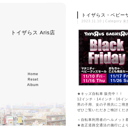
トイザらス・ベビーザ
2023.11.10 | Category
未
トイザらス Aris店
Home
Reset
Album
★キッズ自転車 販売中！！
12インチ・14インチ・16イ
男の子用、女の子用共にご用
ぜひご覧いただきご検討くだ
＜自転車利用者のヘルメット
★改正道路交通法の施行により