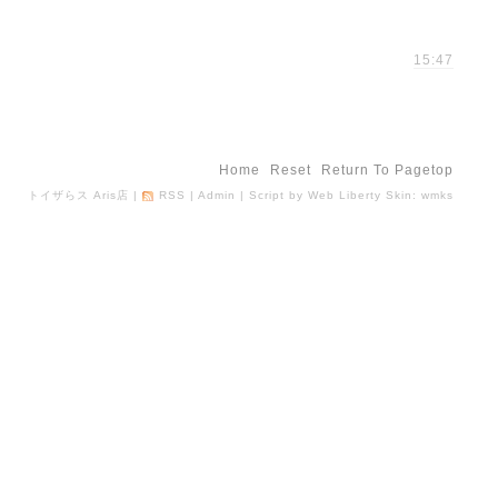
15:47
Home
Reset
Return To Pagetop
トイザらス Aris店
|
RSS
|
Admin
| Script by
Web Liberty
Skin:
wmks