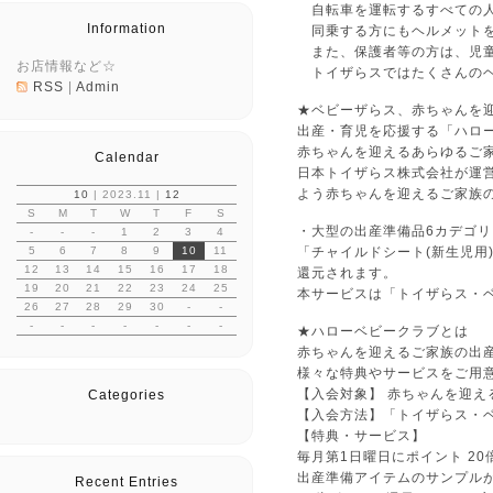
自転車を運転するすべての人
Information
同乗する方にもヘルメットを
また、保護者等の方は、児童
お店情報など☆
トイザらスではたくさんのヘ
RSS
|
Admin
★ベビーザらス、赤ちゃんを
出産・育児を応援する「ハロ
赤ちゃんを迎えるあらゆるご
Calendar
日本トイザらス株式会社が運
よう赤ちゃんを迎えるご家族
10
| 2023.11 |
12
S
M
T
W
T
F
S
・大型の出産準備品6カデゴリ
-
-
-
1
2
3
4
5
6
7
8
9
10
11
「チャイルドシート(新生児用
12
13
14
15
16
17
18
還元されます。
19
20
21
22
23
24
25
本サービスは「トイザらス・
26
27
28
29
30
-
-
-
-
-
-
-
-
-
★ハローベビークラブとは
赤ちゃんを迎えるご家族の出
様々な特典やサービスをご用
【入会対象】 赤ちゃんを迎え
Categories
【入会方法】「トイザらス・
【特典・サービス】
毎月第1日曜日にポイント 2
出産準備アイテムのサンプルが
Recent Entries