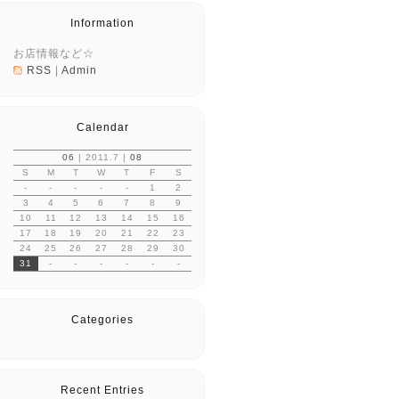
Information
お店情報など☆
RSS
|
Admin
Calendar
06
| 2011.7 |
08
S
M
T
W
T
F
S
-
-
-
-
-
1
2
3
4
5
6
7
8
9
10
11
12
13
14
15
16
17
18
19
20
21
22
23
24
25
26
27
28
29
30
31
-
-
-
-
-
-
Categories
Recent Entries