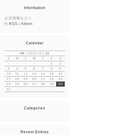
Information
お店情報など☆
RSS
|
Admin
Calendar
09
| 2010.10 |
11
S
M
T
W
T
F
S
-
-
-
-
-
1
2
3
4
5
6
7
8
9
10
11
12
13
14
15
16
17
18
19
20
21
22
23
24
25
26
27
28
29
30
31
-
-
-
-
-
-
Categories
Recent Entries