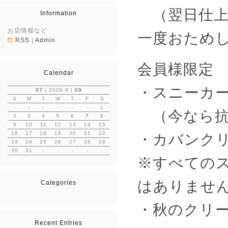
（翌日仕上
Information
お店情報など
一度おため
RSS
|
Admin
会員様限定
Calendar
・スニーカー
07
| 2026.8 |
09
S
M
T
W
T
F
S
-
-
-
-
-
-
1
（今なら抗
2
3
4
5
6
7
8
9
10
11
12
13
14
15
16
17
18
19
20
21
22
・カバンク
23
24
25
26
27
28
29
30
31
-
-
-
-
-
※すべての
はありませ
Categories
・秋のクリー
Recent Entries