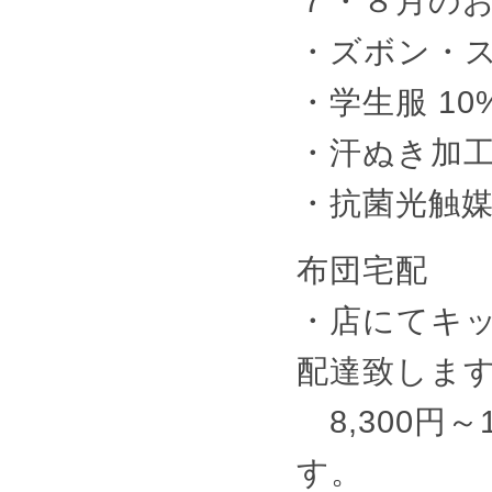
７・８月の
・ズボン・スカ
・学生服 10%
・汗ぬき加工 1
・抗菌光触媒加
布団宅配
・店にてキ
配達致しま
8,300円
す。