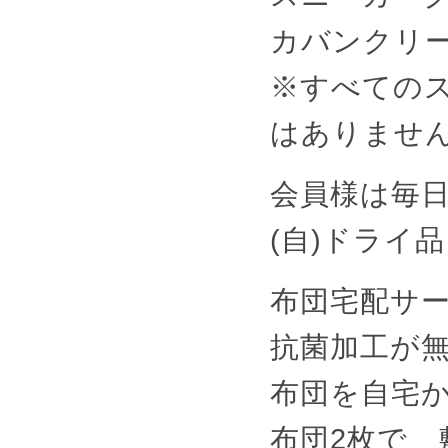
カバンクリ
※すべての
はありませ
会員様は毎
(自)ドライ
布団宅配サービ
抗菌加工が
布団を自宅
布団2枚で 