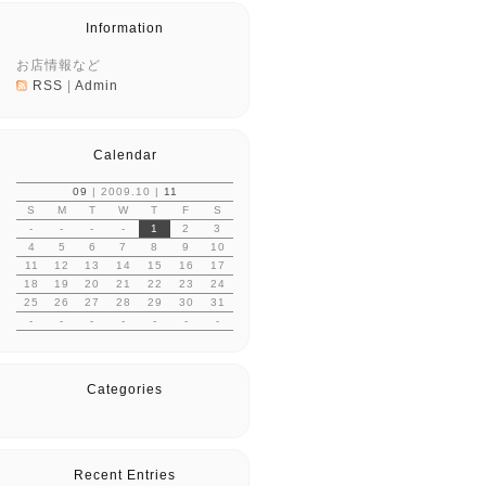
Information
お店情報など
RSS
|
Admin
Calendar
09
| 2009.10 |
11
S
M
T
W
T
F
S
-
-
-
-
1
2
3
4
5
6
7
8
9
10
11
12
13
14
15
16
17
18
19
20
21
22
23
24
25
26
27
28
29
30
31
-
-
-
-
-
-
-
Categories
Recent Entries