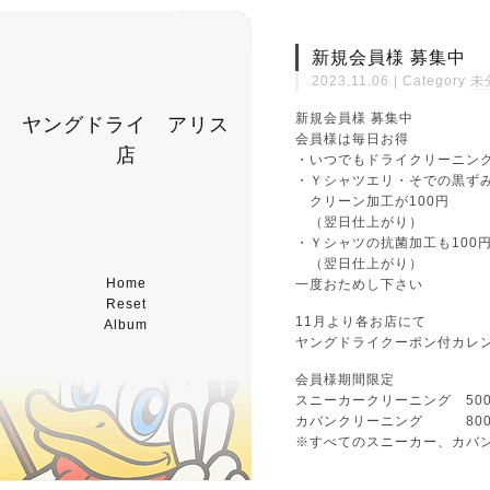
新規会員様 募集中
2023.11.06 | Category
未
新規会員様 募集中
ヤングドライ アリス
会員様は毎日お得
店
・いつでもドライクリーニング 
・Ｙシャツエリ・そでの黒ず
クリーン加工が100円
（翌日仕上がり）
・Ｙシャツの抗菌加工も100
（翌日仕上がり）
Home
一度おためし下さい
Reset
11月より各お店にて
Album
ヤングドライクーポン付カレ
会員様期間限定
スニーカークリーニング 50
カバンクリーニング 80
※すべてのスニーカー、カバ