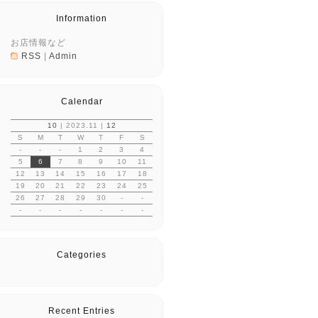
Information
お店情報など
RSS
|
Admin
Calendar
10
| 2023.11 |
12
S
M
T
W
T
F
S
-
-
-
1
2
3
4
5
6
7
8
9
10
11
12
13
14
15
16
17
18
19
20
21
22
23
24
25
26
27
28
29
30
-
-
-
-
-
-
-
-
-
Categories
Recent Entries