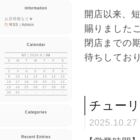
Information
開店以来、
お店情報など★
RSS
|
Admin
賜りました
閉店までの
Calendar
待ちしてお
07
| 2026.8 |
09
S
M
T
W
T
F
S
-
-
-
-
-
-
1
2
3
4
5
6
7
8
9
10
11
12
13
14
15
16
17
18
19
20
21
22
23
24
25
26
27
28
29
30
31
-
-
-
-
-
チューリ
Categories
2025.10.27
Recent Entries