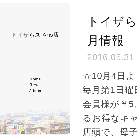
トイザら
トイザらス Aris店
月情報
2016.05.31
☆10月4日
Home
Reset
毎月第1日
Album
会員様が￥5,
るお得なキ
店頭で、母