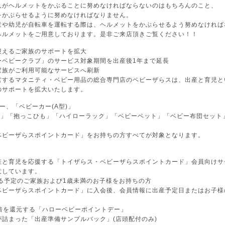
がヘルメットをかぶることに努めなければならないのはもちろんのこと、
かぶらせるように努めなければなりません。
や幼児が自転車を運転する際は、ヘルメットをかぶらせるよう努めなければ
ルメットをご用意しております。是非ご来店頂きご覧ください！！
迎えるご家族のサポートを拡大
ーベビークラブ」のサービス対象期間を出産後1年まで延長
家族がご利用可能なサービスへ刷新
営するマタニティ・ベビー用品の総合専門店のベビーザらスは、出産と育児と
のサポートを拡大いたします。
ー、「ベビーカー(A型)」
)」「抱っこひも」「ハイローラック」「ベビーベット」「ベビー布団セット」
ベビーザらスポイントカード」をお持ちの方すべてが対象となります。
産と育児を応援する「トイザらス・ベビーザらスポイントカード」会員向けサ
意しています。
る予定のご家族および1歳未満のお子様をお持ちの方
ベビーザらスポイントカード」に入会後、会員情報に出産予定日またはお子様
0倍を還元する「ハローベビーポイントデー」
詰まった「出産準備サンプルバック」(店頭配付のみ)