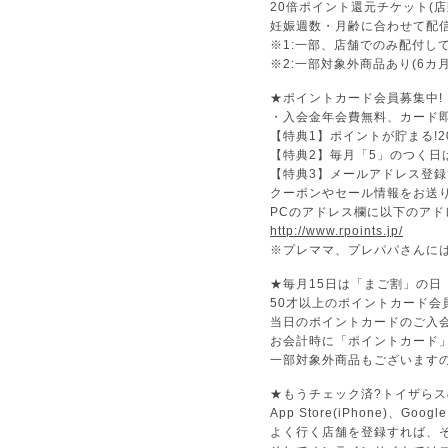
20倍ポイント還元チケット(店
妊娠週数・月齢に合わせて配
※1:一部、店舗でのみ配付し
※2:一部対象外商品あり(6
★ポイントカード会員募集中!
・入会金年会費無料、カード
【特典1】ポイントが貯まる!
【特典2】毎月「5」のつく日
【特典3】メールアドレス登
クーポンやセール情報をお送
PCのアドレス欄に以下のアド
http://www.rpoints.jp/
※プレママ、プレパパさんに
★毎月15日は「まご割」の日
50才以上のポイントカード会
当日のポイントカードのご入
お会計時に「ポイントカード
一部対象外商品もございます
★もうチェック済?トイザら
App Store(iPhone)、
よく行く店舗を登録すれば、