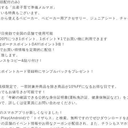
頭配付のみ)
信する「出産子育て準備メルマガ」
ている特典もございます。
カ月から使えるベビーカー、ベビーカー用アクセサリー、ジュニアシート、チ
即日発効で全国の店舗で使用可能
200円につき1ポイント、1ポイント￥1でお買い物に利用できます
はボーナスポイントDAY!ポイント3倍！
録でお買い得情報を定期的に配信！
り致します。
レスをコピー&貼り付け！
はポイントカード登録時にサンプルバックをプレゼント！
員様限定で、一部対象外商品を除き商品が10%FFになるお得な日です。
会でもお値引きが可能です！
」と「年齢の確認できる公的な身分証明書(運転免許証、健康保険証など)」を
ので、詳しくは従業員にお問い合わせください。
スのスマホアプリが新しくなりました！
Google Play(Android)で「トイザらス」と検索。無料ですのでぜひダウンロー
その店舗のイベント情報やお得なクーポンが配信され、また、チラシもスマホ