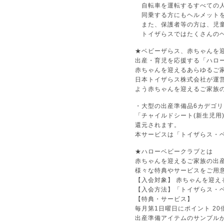
自転車を運転するすべての人
同乗する方にもヘルメットを
また、保護者等の方は、児童
トイザらスではたくさんのヘ
★ベビーザらス、赤ちゃんを
出産・育児を応援する「ハロ
赤ちゃんを迎えるあらゆるご
日本トイザらス株式会社が運
よう赤ちゃんを迎えるご家族
・大型の出産準備品6カデゴリ
「チャイルドシート(新生児用
還元されます。
本サービスは「トイザらス・
★ハローベビークラブとは
赤ちゃんを迎えるご家族の出
様々な特典やサービスをご用
【入会対象】 赤ちゃんを迎え
【入会方法】「トイザらス・
【特典・サービス】
毎月第1日曜日にポイント 2
出産準備アイテムのサンプルが