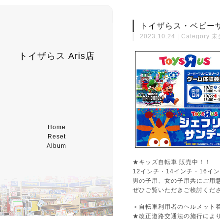
トイザらス・ベビーザ
2023.10.24 | Category
未
トイザらス Aris店
Home
Reset
Album
★キッズ自転車 販売中！！
12インチ・14インチ・16イ
男の子用、女の子用共にご用
ぜひご覧いただきご検討くだ
＜自転車利用者のヘルメット
★改正道路交通法の施行により