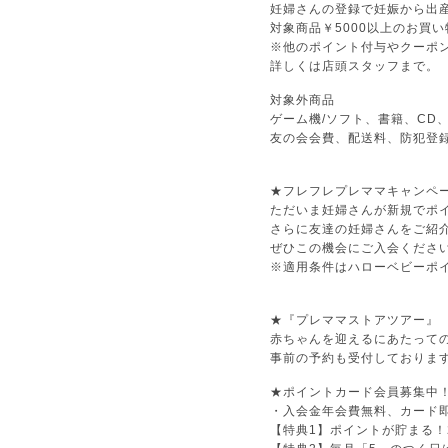
妊婦さんの登録で妊娠から出
対象商品￥5000以上のお買
※他のポイント付与やクーポ
詳しくは店頭スタッフまで。
対象外商品
ゲーム機/ソフト、書籍、CD
友の会会費、配送料、防犯登
★フレフレプレママキャンペ
ただいま妊婦さんが新規でポ
さらに友達の妊婦さんをご紹
ぜひこの機会にご入会くださ
※適用条件はハローベビーポ
★『プレママストアツアー』
赤ちゃんを迎えるにあたって
事前の予約も受付しておりま
★ポイントカード会員募集中
・入会金年会費無料、カード
【特典1】ポイントが貯まる！