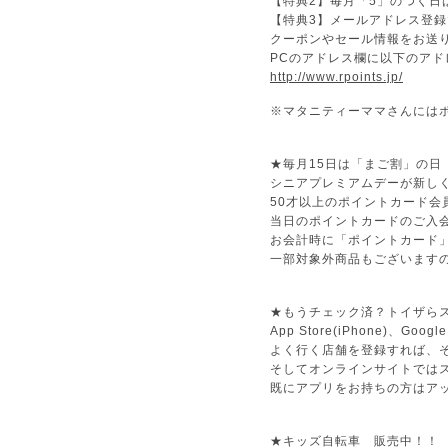
【特典2】毎月「5」のつく日
【特典3】メールアドレス登
クーポンやセール情報をお送
PCのアドレス欄に以下のア
http://www.rpoints.jp/
※マタニティーママさんには
★毎月15日は「まご割」の日
シニアプレミアムデーが新し
50才以上のポイントカード会
当日のポイントカードのご入
お会計時に「ポイントカード
一部対象外商品もございます
★もうチェック済？トイザら
App Store(iPhone)、
よく行く店舗を登録すれば、
そしてオンラインサイトでは
既にアプリをお持ちの方はア
★キッズ自転車 販売中！！