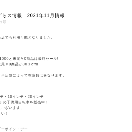
らス情報 2021年11月情報
分類
当店でも利用可能となりました。
￥1000と末尾￥0商品は最終セール!
8商品が30％off!!
！※店舗によって在庫数は異なります。
ンチ・18インチ・20インチ
ンチの子供用自転車を販売中！
意ございます。
さい！
ビーポイントデー