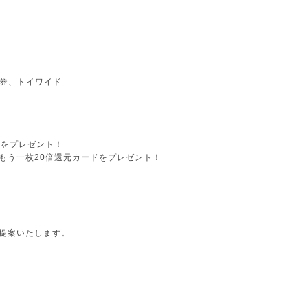
品券、トイワイド
ドをプレゼント！
もう一枚20倍還元カードをプレゼント！
提案いたします。