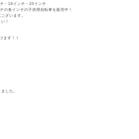
ンチ・18インチ・20インチ
インチの各インチの子供用自転車を販売中！
意ございます。
さい！
けます！！
りました。