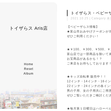
トイザらス・ベビーザ
2021.10.25 | Category
未
【ベビーザらス情報】
トイザらス Aris店
★富山市おみやげクーポンが
ぜひご利用ください！
★￥100、￥300、￥500、
富山店では一部商品を除いて末尾￥
お宝商品があるかも！？
ご来店をお待ちしております
Home
Reset
Album
★キッズ自転車 販売中！！
12インチ・14インチ・16イ
22インチ・24インチの各イ
男の子用、女の子用共にご用
ぜひご覧いただきご検討くだ
★毎月第１日曜日はハローベ