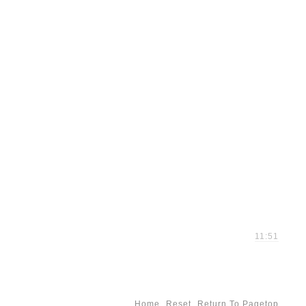
11:51
Home
Reset
Return To Pagetop