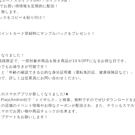
はボーナスポイントDAY！ポイント3倍！
録でお買い得情報を定期的に配信！
り致します。
ドレスをコピー＆貼り付け！
ポイントカード登録時にサンプルバックをプレゼント！
くなりました！
員様限定で、一部対象外商品を除き商品が10％OFFになるお得な日です。
会でもお値引きが可能です！
」と「年齢の確認できる公的な身分証明書（運転免許証、健康保険証など）」
ので、詳しくは従業員にお問い合わせください。
スのスマホアプリが新しくなりました!★
Google Play(Android)で「トイザらス」と検索。無料ですのでぜひダウンロー
その店舗のイベント情報やお得なクーポンが配信され、また、チラシもスマホ
スマホでお買い物や商品チェックが出来ます。
ップデートをお願いします！