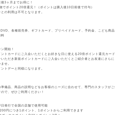
産後3ヶ月までお得に！
い物でポイント20倍還元！（ポイントは購入後10日前後で付与）
ンとの利用は不可となります。
、DVD、各種前売券、ギフトカード、プリペイドカード、予約金、こども商
録料
ーン開始！
イントカードにご入会いただくとお好きな日に使える20倍ポイント還元カー
介いただき新規ポイントカードにご入会いただくとご紹介者とお友達にさらに
いませ。
イントデーと同様になります。
の準備品、商品の説明などをお客様のニーズに合わせて、専門のスタッフがご
すので、ぜひご利用ください！
！
即日発行で全国の店舗で使用可能
200円につき1ポイント、1ポイントからご利用できます