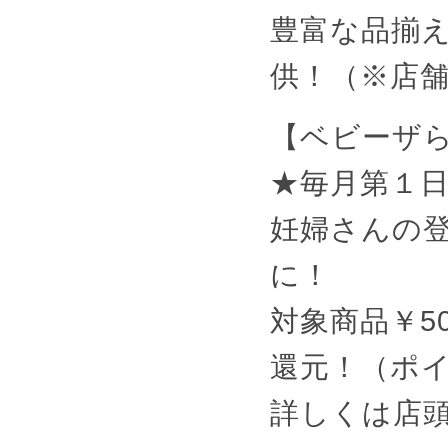
豊富な品揃
供！（※店
【ベビーザ
★毎月第１
妊婦さんの
に！
対象商品￥5
還元！（ポイ
詳しくは店