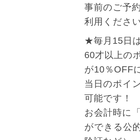
事前のご予
利用くださ
★毎月15日
60才以上の
が10％OF
当日のポイ
可能です！
お会計時に
ができる公