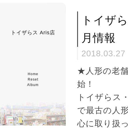
トイザら
トイザらス Aris店
月情報
2018.03.27
★人形の老
Home
Reset
始！
Album
トイザらス・
で最古の人
心に取り扱