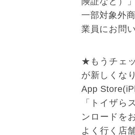
険証など）
一部対象外
業員にお問
★もうチェ
が新しくなり
App Store(i
「トイザら
ンロードを
よく行く店