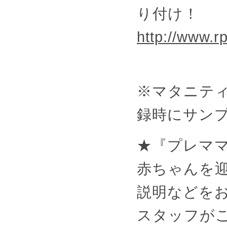
り付け！
http://www.rp
※マタニテ
録時にサン
★『プレマ
赤ちゃんを
説明などを
スタッフが