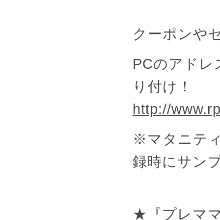
クーポンや
PCのアド
り付け！
http://www.rp
※マタニテ
録時にサン
★『プレマ