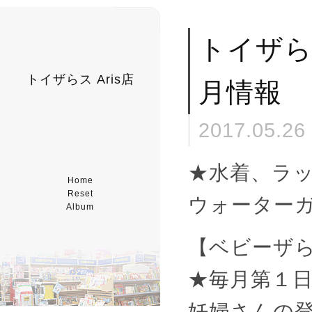
トイザら
トイザらス Aris店
月情報
2017.05.26
★水着、ラ
Home
Reset
ウォーター
Album
【ベビーザ
★毎月第１
妊婦さんの