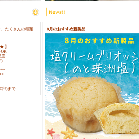
チ、たくさんの種類
8月のおすすめ新製品
。
★ 】
OK
程度
)
**
**
(本部)まで