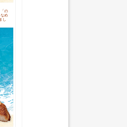
、「の
となめ
まし