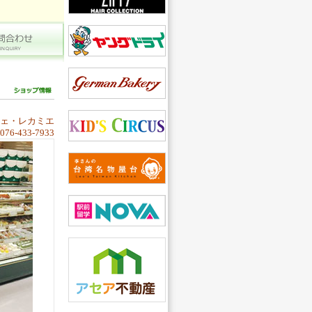
ェ・レカミエ
l 076-433-7933