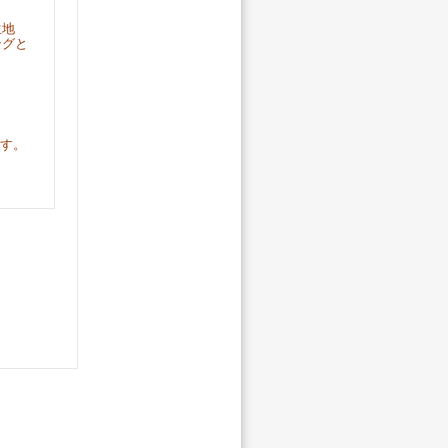
生地
ングと
。
ます。