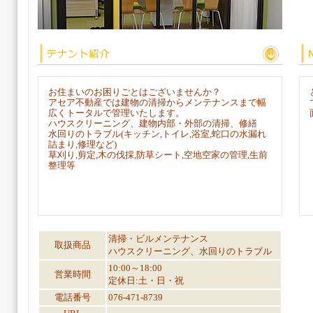
お住まいのお困りごとはございませんか？
アセア不動産では建物の清掃からメンテナンスまで幅
広くトータルで管理いたします。
ハウスクリーニング、建物内部・外部の清掃、修繕
水回りのトラブル(キッチン,トイレ,浴室,蛇口の水漏れ
詰まり,修理など)
草刈り,剪定,木の伐採,防草シート,空地空家の管理,生前
整理等
清掃・ビルメンテナンス
取扱商品
ハウスクリーニング、水回りのトラブル
10:00～18:00
営業時間
定休日:土・日・祝
電話番号
076-471-8739